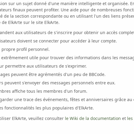
on sur un sujet donné d'une manière intelligente et organisée. E
isateurs finaux peuvent profiter. Une aide pour de nombreuses fonct
ôté de la section correspondante ou en utilisant l'un des liens prése
e ElkArte sur le site ElkArte.
dent aux utilisateurs de s'inscrire pour obtenir un accès comple
tilisateurs doivent se connecter pour accéder à leur compte.
ropre profil personnel.
l extrêmement utile pour trouver des informations dans les message
ur permettre aux utilisateurs de s'exprimer.
sages peuvent être agrémentés d'un peu de BBCode.
urs peuvent s'envoyer des messages personnels entre eux.
mbres affiche tous les membres d'un forum.
 garder une trace des événements, fêtes et anniversaires grâce au 
es fonctionnalités les plus populaires d'ElkArte.
iliser ElkArte, veuillez consulter
le Wiki de la documentation
et
les