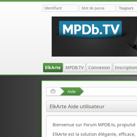
ElkArte
MPDB.TV
Connexion
Inscriptio
Accueil
Aide
ElkArte Aide utilisateur
Bienvenue sur Forum MPDB.tv, propulsé pa
ElkArte est la solution élégante, efficace,